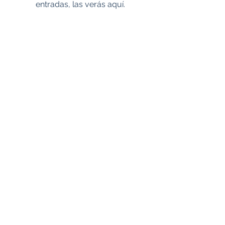
entradas, las verás aquí.
La France vue du Rail est un site de
l'UNECTO.